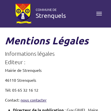
Aller au contenu principal
Skip to page footer
COMMUNE DE
Strenquels
Mentions Légales
Informations légales
Editeur :
Mairie de Strenquels
46110 Strenquels
Tél: 05 65 32 16 12
Contact:
nous contacter
Directeur de la publication
: Guy GIMEL, Maire